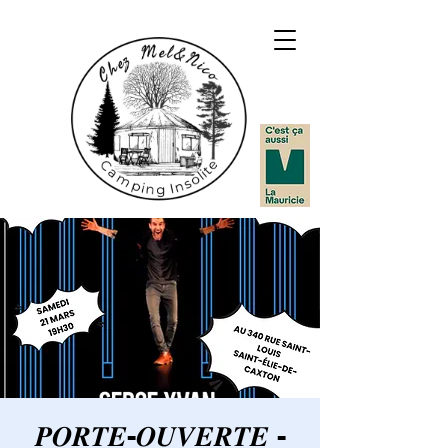
𝑷𝑶𝑹𝑻𝑬-𝑶𝑼𝑽𝑬𝑹𝑻𝑬 -