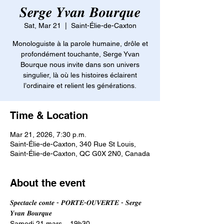
𝑺𝒆𝒓𝒈𝒆 𝒀𝒗𝒂𝒏 𝑩𝒐𝒖𝒓𝒒𝒖𝒆
Sat, Mar 21
  |  
Saint-Élie-de-Caxton
Monologuiste à la parole humaine, drôle et
profondément touchante, Serge Yvan
Bourque nous invite dans son univers
singulier, là où les histoires éclairent
l’ordinaire et relient les générations.
Time & Location
Mar 21, 2026, 7:30 p.m.
Saint-Élie-de-Caxton, 340 Rue St Louis,
Saint-Élie-de-Caxton, QC G0X 2N0, Canada
About the event
𝑺𝒑𝒆𝒄𝒕𝒂𝒄𝒍𝒆 𝒄𝒐𝒏𝒕𝒆 - 𝑷𝑶𝑹𝑻𝑬-𝑶𝑼𝑽𝑬𝑹𝑻𝑬 - 𝑺𝒆𝒓𝒈𝒆 
𝒀𝒗𝒂𝒏 𝑩𝒐𝒖𝒓𝒒𝒖𝒆
Samedi 21 mars – 19h30