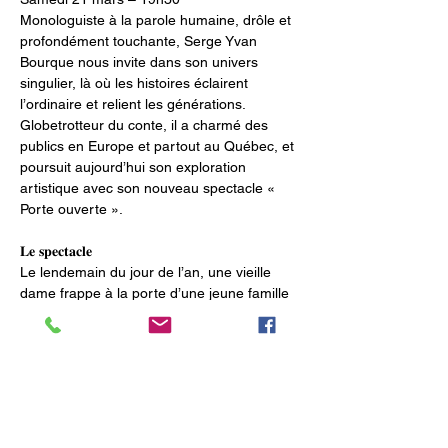
Monologuiste à la parole humaine, drôle et 
profondément touchante, Serge Yvan 
Bourque nous invite dans son univers 
singulier, là où les histoires éclairent 
l’ordinaire et relient les générations. 
Globetrotteur du conte, il a charmé des 
publics en Europe et partout au Québec, et 
poursuit aujourd’hui son exploration 
artistique avec son nouveau spectacle « 
Porte ouverte ».
𝐋𝐞 𝐬𝐩𝐞𝐜𝐭𝐚𝐜𝐥𝐞
Le lendemain du jour de l’an, une vieille 
dame frappe à la porte d’une jeune famille 
installée dans une maison ancestrale. Avec 
elle entrent les fragments du passé.
Trois familles. Trois époques. Une même 
maison.
Show More