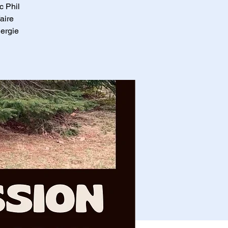
c Phil
aire
nergie