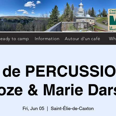
eady to camp
Information
Autour d'un café
Wh
 de PERCUSSION
oze & Marie Dar
Fri, Jun 05
  |  
Saint-Élie-de-Caxton