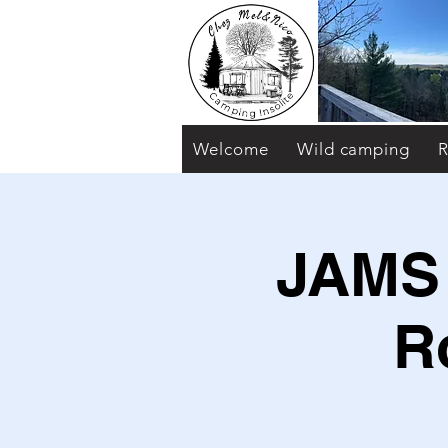
Welcome
Wild camping
R
JAMS
R