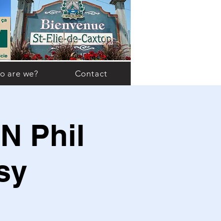
o are we?
Contact
 Phil
sy