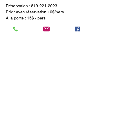
Réservation : 819-221-2023
Prix : avec réservation 10$/pers
À la porte : 15$ / pers
Afficher plus
Partager cet événement
Numéro d'enregistrement : 628163
Politique de confidentialité
Réserver