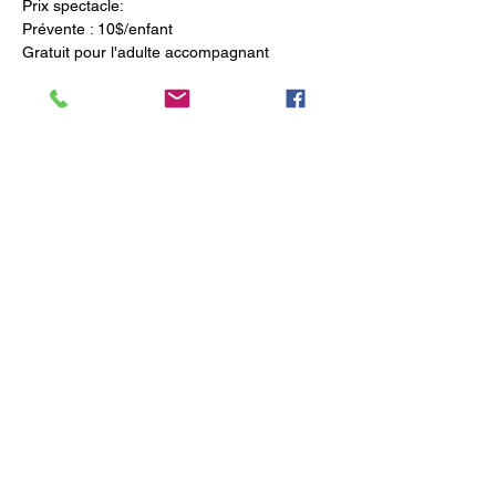
Prix spectacle: 
Prévente : 10$/enfant
Gratuit pour l'adulte accompagnant 
Afficher plus
Partager cet événement
Numéro d'enregistrement : 628163
Politique de confidentialité
Réserver
Politique de cookies