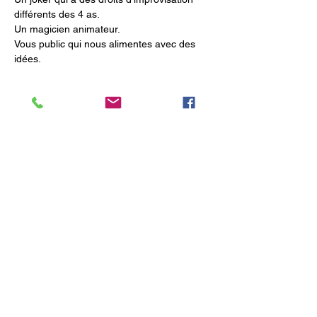
différents des 4 as. 
Un magicien animateur. 
Vous public qui nous alimentes avec des 
idées.
Samedi  25 octobre à 20h 
Afficher plus
Partager cet événement
Numéro d'enregistrement : 628163
Politique de confidentialité