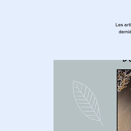
Les art
derni