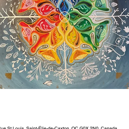
Rue St Louis, Saint-Élie-de-Caxton, QC G0X 2N0, Canada