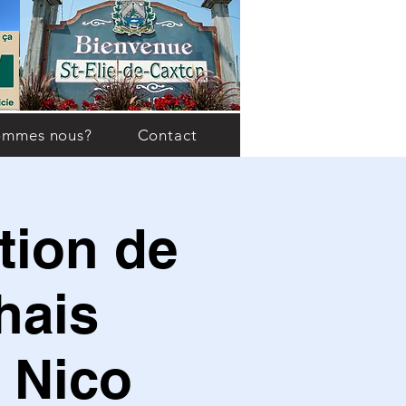
ommes nous?
Contact
tion de
hais
 Nico