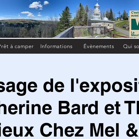
Prêt à camper
Informations
Évènements
Qui s
sage de l'exposi
herine Bard et T
ieux Chez Mel &