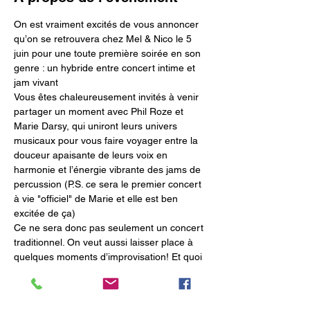
On est vraiment excités de vous annoncer 
qu’on se retrouvera chez Mel & Nico le 5 
juin pour une toute première soirée en son 
genre : un hybride entre concert intime et 
jam vivant
Vous êtes chaleureusement invités à venir 
partager un moment avec Phil Roze et 
Marie Darsy, qui uniront leurs univers 
musicaux pour vous faire voyager entre la 
douceur apaisante de leurs voix en 
harmonie et l’énergie vibrante des jams de 
percussion (P.S. ce sera le premier concert 
à vie "officiel" de Marie et elle est ben 
excitée de ça)
Ce ne sera donc pas seulement un concert 
traditionnel. On veut aussi laisser place à 
quelques moments d’improvisation! Et quoi 
de mieux, pour une première fois, qu'une 
yourte géante (qui est aussi un café/bar) 
en guise de salle de spectacle?