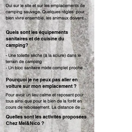
d'insectes nuisibles pour nos forêts, il est 
Oui sur le site et sur les emplacements de 
interdit d'apporter son propre bois chez 
camping sauvage. Quelques régles  pour 
Mel & Nico.
bien vivre ensemble, les animaux doivent 
être sous le contrôle de leur maitre en tout 
temps, ne pas déranger les autres 
Quels sont les équipements
personnes présentes sur le site et les 
sanitaires et de cuisine du
excrements doivent être ramassés. 

camping?
Pour les prêts à camper, certains sont 
accessibles avec animaux, d'autres non, 
- Une toilette sèche (à la sciure) dans le 
vous avez l'information sur le descriptif de 
terrain de camping

chaque site.
- Un bloc sanitaire mixte complet proche 
de l'acceuil (douches, toilettes, lavabos)

Pourquoi je ne peux pas aller en
- Les douches sont gratuites

voiture sur mon emplacement ?
- Un évier à vaiselle en dehors du sanitaire

- Des robinets pour le remplissage de l'eau 
Pour avoir un lieu calme et reposant pour 
(intérieur et extérieur)

tous ainsi que pour le bien de la forêt en 
- Une cuisine commune extérieure (évier à 
cours de reboissement. La distance de 
vaiselle;  savon écologique ; tables à 
marche est de maximum 500 mètres et des 
Quelles sont les activités proposées
pique-nique, barbecue, foyer...)
chariots de transport pour vos affaires sont 
Chez Mel&Nico ?
disponibles. Cela nous permettra d'être 