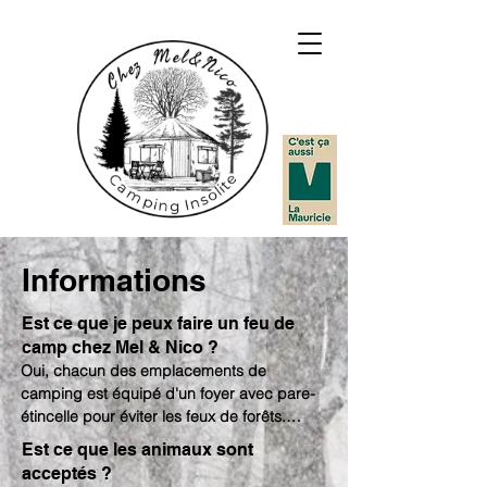
Informations
Est ce que je peux faire un feu de
camp chez Mel & Nico ?
Oui, chacun des emplacements de 
camping est équipé d'un foyer avec pare-
étincelle pour éviter les feux de forêts.

Du bois est en vente sur place pour vos 
Est ce que les animaux sont
feux de camps. En effet, comme la loi nous 
acceptés ?
l'oblige et pour éviter les propagations 