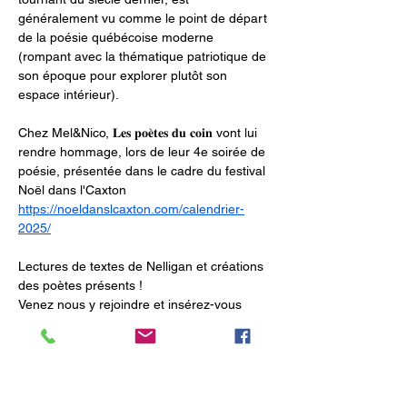
généralement vu comme le point de départ 
de la poésie québécoise moderne 
(rompant avec la thématique patriotique de 
son époque pour explorer plutôt son 
espace intérieur).
Chez Mel&Nico, 𝐋𝐞𝐬 𝐩𝐨𝐞̀𝐭𝐞𝐬 𝐝𝐮 𝐜𝐨𝐢𝐧 vont lui 
rendre hommage, lors de leur 4e soirée de 
poésie, présentée dans le cadre du festival 
Noël dans l'Caxton
https://noeldanslcaxton.com/calendrier-
2025/
Lectures de textes de Nelligan et créations 
des poètes présents !
Venez nous y rejoindre et insérez-vous 
dans la période du "micro ouvert".
Poètes présents: Sarah Barbieux, Simon 
Goldin, Delfe Marty, Laurance Ouellet-
Tremblay, Sarah Perreault, Suzanne 
Provencher, Normand Vanasse (liste sujette 